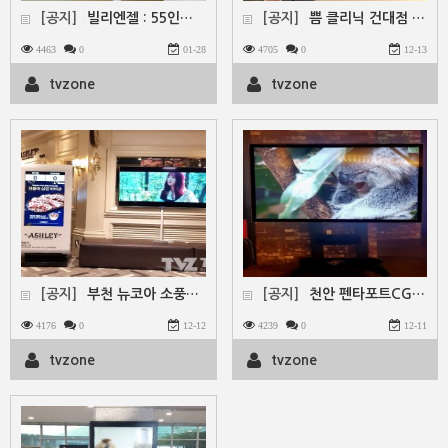
[공지]
빌리엔젤 : 55인치 DID 함체 설계및 설치
[공지]
쁨 클리닉 건대점 컨설팅및 설치 : 멀티비젼 55 인치…
4463
0
01-28
4705
0
12-13
tvzone
tvzone
[공지]
부천 뉴코아 소풍터미널 애슐리 65인치 벽걸이설치
[공지]
천안 펜타포트CGV 광고홍보용 멀티터치 디스플레이 86…
4176
0
12-12
4239
0
12-11
tvzone
tvzone