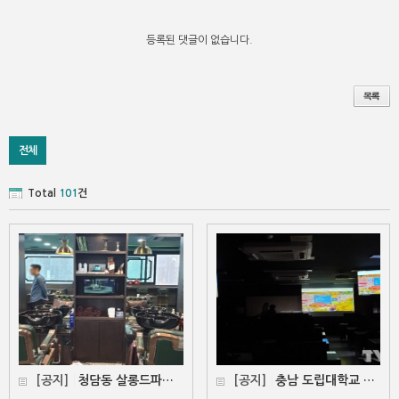
등록된 댓글이 없습니다.
전체
Total
101
건
[공지]
청담동 살롱드파르 헤어샵 / 디지털액자 19인치 납품 …
[공지]
충남 도립대학교 인테리어 디자인과 강의실 6…