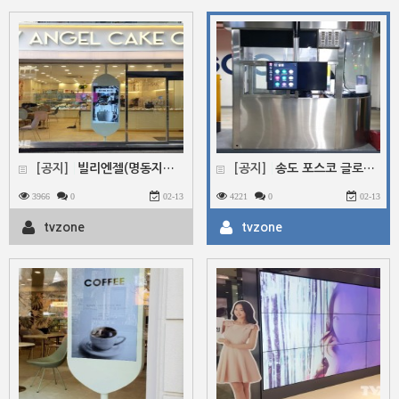
[공지]
빌리엔젤(명동지점) : 55인치 DID 함체 설계및 설…
[공지]
송도 포스코 글로벌 R&D 센터 주차장 바리케이트 모니…
3966
0
02-13
4221
0
02-13
tvzone
tvzone