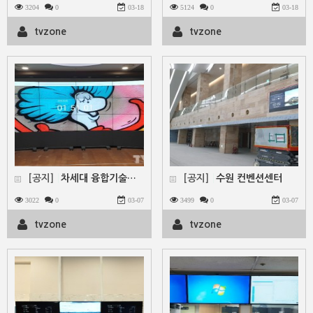
3204
0
03-18
5124
0
03-18
tvzone
tvzone
[공지]
차세대 융합기술연구원 - 46인치 멀티비젼3x6함체형
[공지]
수원 컨벤션센터
3022
0
03-07
3499
0
03-07
tvzone
tvzone