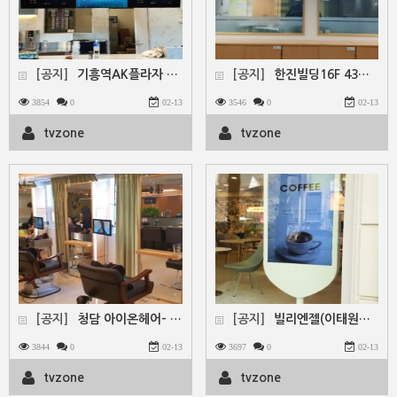
[공지]
기흥역AK플라자 빌리엔젤 메뉴보드_천정형_벽부형-삼성 …
[공지]
한진빌딩16F 43인치 1X3 / 상황실 - 1X3 모…
3854
0
02-13
3546
0
02-13
tvzone
tvzone
[공지]
청담 아이온헤어- 19인치 디지털액자 설치
[공지]
빌리엔젤(이태원점) : 55인치 DID 함체 설계및 설…
3844
0
02-13
3697
0
02-13
tvzone
tvzone