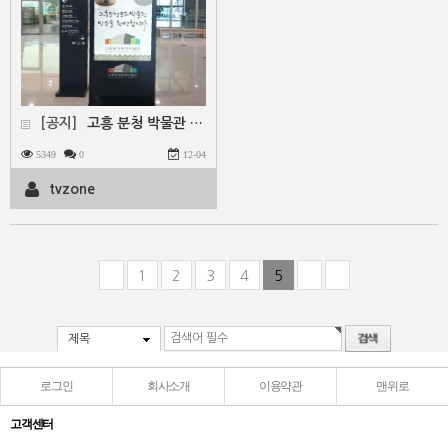
[공지]
고흥 분청 박물관 :55인치 키오스크 납품 설치
5349
0
12-04
tvzone
1
2
3
4
5
제목
로그인
회사소개
이용약관
맨위로
고객센터