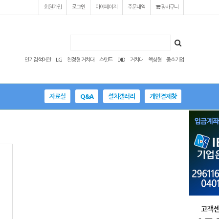
회원가입
로그인
마이페이지
주문내역
장바구니
인기검색어란
LG
천정형 거치대
스탠드
DID
거치대
책상형
중소기업
자료실
Q&A
설치갤러리
개인결제창