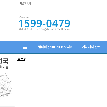
즐겨찾기
멀티비전/DID/LED 모니터
거치대 마운트
로그인
그
인