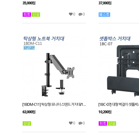
35,000원
37,000원
0
0
[1BDM-C11] 탁상형 모니터 스탠드 거치대/17~27인치
[1BC-07] 대형 벽걸이 셋톱
63,000원
10,200원
0
0