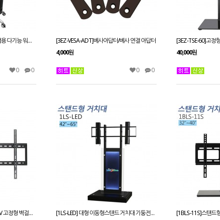
[4EMC-21N] 노트북 모니터 겸용 다기능 워크스테이션 카트/쿨러트레이/모니터 이동형 거치대
[3EZ-VESA-ADT]베사아답터/베사 연결 아답터
4,000원
40,000원
0
0
0
0
[1SB-871] 30~98인치/대형TV 고정형 벽걸이거치대
[1LS-LED] 대형 이동형스탠드 거치대 기둥전면 LED