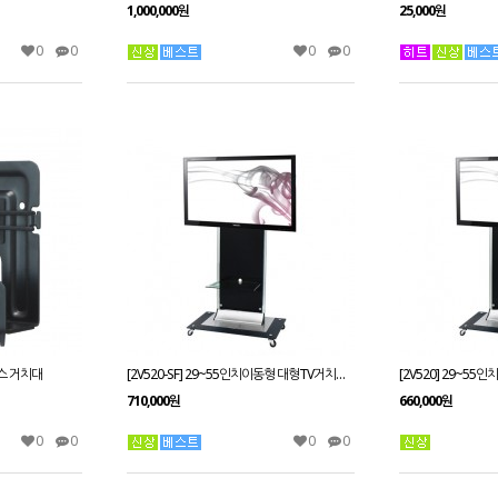
1,000,000원
25,000원
0
0
0
0
박스 거치대
[2V520-SF] 29~55인치이동형 대형TV거치대 견고하고 어느곳이나 사용하기 편리한 구조 29~55인치
710,000원
660,000원
0
0
0
0