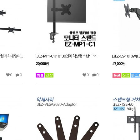
[3EZ-MS5-320CURVED] 책상형 거치대 멀티모니터13~27인치 적용STAND HOLE 타입겸용 VESA 최대:W100xH100mm
[3EZ-MP1-C1]10~30인치 책상형 스탠드 모니터거치대/틸트가능/회전관절/클램프 홀타입 겸용
20,000원
47,000원
0
0
0
0