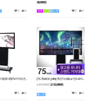
28,000원
0
0
0
0
[2V520] 29~55인치이동형 대형TV거치대 견고하고 어느곳이나 사용하기 편리한 구조 29~55인치
[TS-75WOO_MN] 75인치 USB or 안드로이드타입 DID 모니터 + 거치형 스탠드 브라켓 패키지/ LED UHD중소기업 TV
2,475,000원
2,132,000원
0
0
0
0