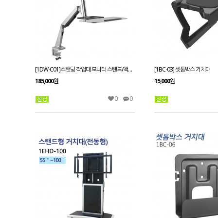
[1DW-C01]스탠딩 작업대 모니터 스탠드/책상형거치대
[1BC-03] 셋톱박스 거치대
185,000원
15,000원
0
0