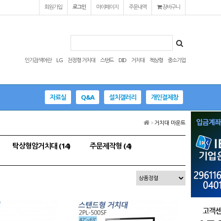
회원가입
로그인
마이페이지
주문내역
장바구니
인기검색어란
LG
천정형 거치대
스탠드
DID
거치대
책상형
중소기업
자료실
Q&A
설치갤러리
개인결제창
>
거치대 마운트
탁상형암거치대 (14)
주문제작형 (4)