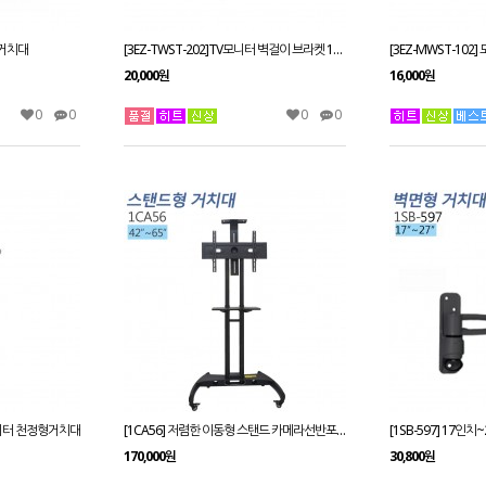
 거치대
[3EZ-TWST-202]TV모니터 벽걸이 브라켓 19~37인치 벽걸이브라켓 벽면형거치대
20,000원
16,000원
0
0
0
0
모니터 천정형거치대
[1CA56] 저렴한 이동형 스탠드 카메라선반포함good매장,회의실,공장
170,000원
30,800원