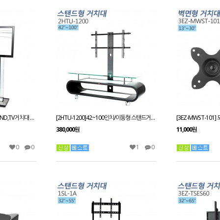
[2PL-500]TV스탠드,LCD STAND,TV거치대 PDP스탠드,티비다이 42~63인치 적용
[2HTU-1200]42~100인치/이동형 스탠드거치대/스탠드형TV 호환가능(42~52인치전용)
380,000원
11,000원
0
0
1
0