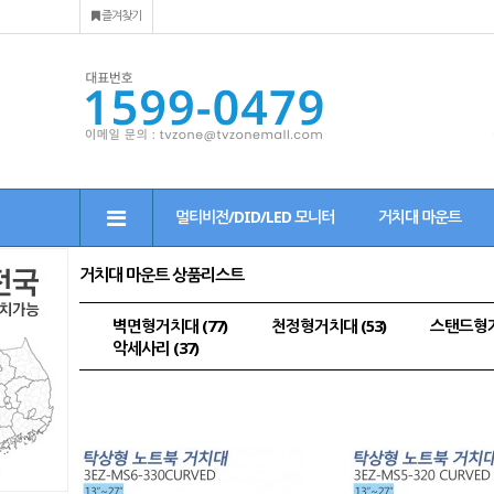
즐겨찾기
멀티비전/DID/LED 모니터
거치대 마운트
거치대 마운트 상품리스트
벽면형거치대 (77)
천정형거치대 (53)
스탠드형거치
악세사리 (37)