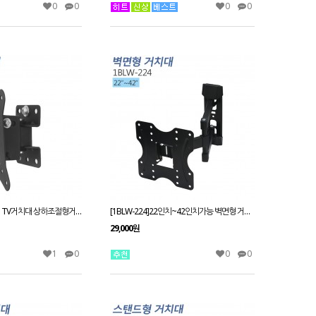
0
0
0
0
[3EZ-AN-10] 모니터 TV거치대 상하조절형거치대/13~30인치
[1BLW-224]22인치~42인치가능 벽면형 거치대 /2단관절형/ 엘리베이터/공장생산라인/다양한 곳에 설치가능
29,000원
1
0
0
0