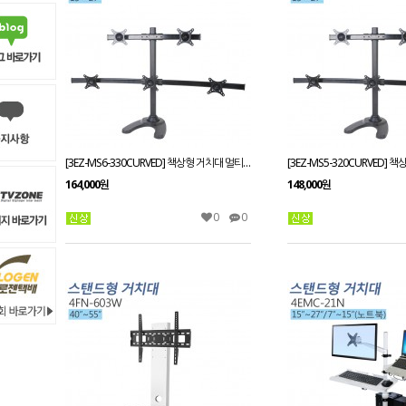
[3EZ-MS6-330CURVED] 책상형 거치대 멀티모니터13~27인치 적용STAND HOLE 타입겸용 VESA 최대:W100xH100mm
164,000원
148,000원
0
0