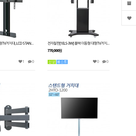
[3EZ-TSES60] 고정형TV거치대, LCD STAND,티비다이32~65인치 적용 VESA 최대:W600xH400mm
전자칠판[1ELS-3W] 블랙 이동형 대형TV거치대 견고하고 어느곳이나 사용하기 편리한 구조
770,000원
1
0
0
0