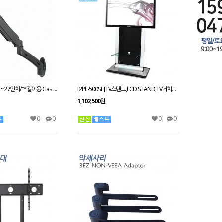
[3EZ-GS-1010W]13~27인치/벽걸이용 Gas Spring모니터 거치대/상하좌우 각도조절/상하 높낮이조절/틸트기능 사용가능
[2PL-500SF]TV스탠드,LCD STAND,TV거치대 PDP스탠드,티비다이 42~63인치 적용
1,102,500원
0
0
0
0