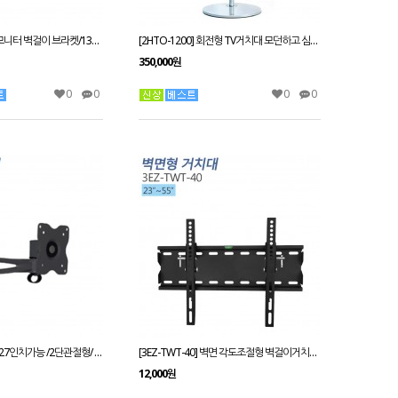
[3EZ-MWST-102] 모니터 벽걸이 브라켓/13인치~30인치
[2HTO-1200] 회전형 TV거치대 모던하고 심플한 디자인 최대 60인치 가능
350,000원
0
0
0
0
[1SB-597] 17인치~27인치가능 /2단관절형/ 엘리베이터/공장생산라인/다양한 곳에 설치가능
[3EZ-TWT-40] 벽면 각도조절형 벽걸이거치대23~55인치 적용
12,000원