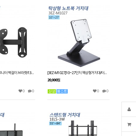
[3EZ-MWST-101] 모니터 벽걸이 브라켓/13인치~30인치
[3EZ-M1027]10~27인치 책상형거치대/터치모니터 스탠드거치대/회전/틸트/피벗/엘레베이션 가능
20,000원
0
0
0
0