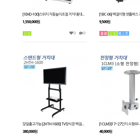
[1EHD-100]스위치 자동높이조절 거치대(대형전자칠판), 전동형 이동형 스탠드/스위치로 위아래 조정가능
[1BC-06] 벽걸이형 셋톱박스
1,550,000원
9,500원
0
0
당일출고가능 [2HTH-1600] TV장식장 벽걸이 LED장식장 LCD장식장 이동형장식장 거실장
[1CLM3]17~27인치 소형
380,000원
40,000원