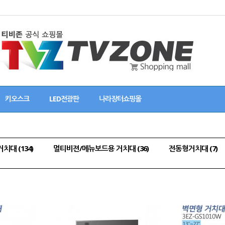
키오스크
LED전광판
나라장터쇼핑몰
대 (134)
멀티비젼/메뉴보드용 거치대 (36)
전동형거치대 (7)