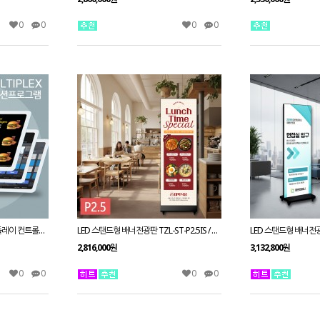
0
0
0
0
[RK3328]올인원 광고용 디스플레이 컨트롤보드 옥타코어 안드로이드 셋탑박스
LED 스탠드형 배너전광판 TZL-ST-P2.5IS / 2.5mm 전화문의1599-0479
2,816,000원
3,132,800원
0
0
0
0