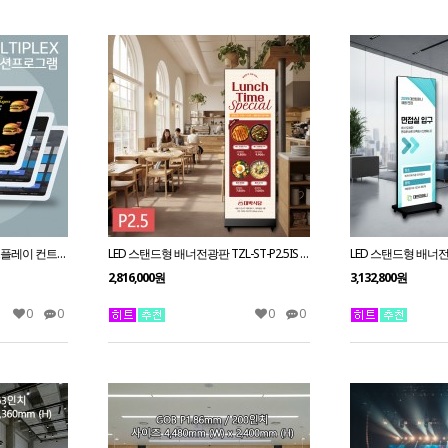
[RK3328]올인원 광고용 디스플레이 컨트롤보드 옥타코어 안드로이드 셋탑박스
LED 스탠드형 배너전광판 TZL-ST-P2.5IS / 2.5mm 전화문의1599-0479
2,816,000원
3,132,800원
0
0
0
0