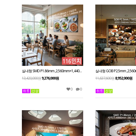
실내형 SMD P1.86mm ,2.560mm×1,440mm ,116인치 대형스크린
13,420,000원
9,276,000원
11,637,600원
8,952,000원
0
0