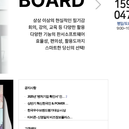
다음
공지사항
2025년 '벤처기업 확인서' 인…
2
상반기 혁신한국인 & POWER …
한국우수브랜드평가대상-시상
티비존- 신영일의 비즈정보플러스…
고객센터