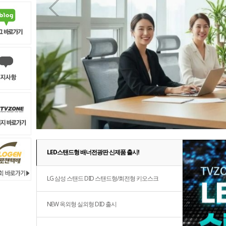
이전
LED스탠드형 배너전광판 신제품 출시!
LG 삼성 스탠드 DID 스탠드형/회전형 키오스크
NEW 옥외형 실외형 DID 출시