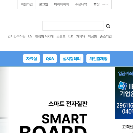
회원가입
로그인
마이페이지
주문내역
장바구니
인기검색어란
LG
천정형 거치대
스탠드
DID
거치대
책상형
중소기업
자료실
Q&A
설치갤러리
개인결제창