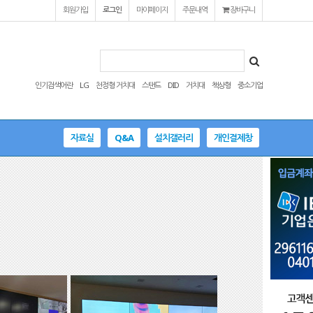
회원가입
로그인
마이페이지
주문내역
장바구니
인기검색어란
LG
천정형 거치대
스탠드
DID
거치대
책상형
중소기업
자료실
Q&A
설치갤러리
개인결제창