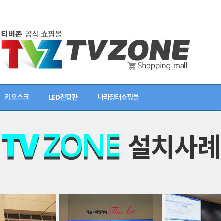
키오스크
LED전광판
나라장터쇼핑몰