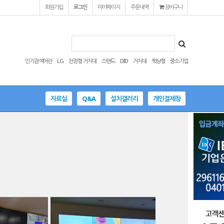
회원가입
로그인
마이페이지
주문내역
장바구니
인기검색어란
LG
천정형 거치대
스탠드
DID
거치대
책상형
중소기업
자료실
Q&A
설치갤러리
개인결제창