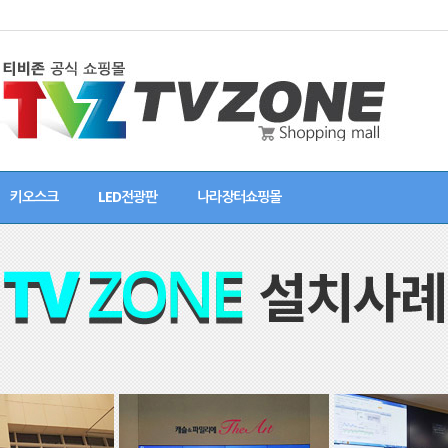
키오스크
LED전광판
나라장터쇼핑몰