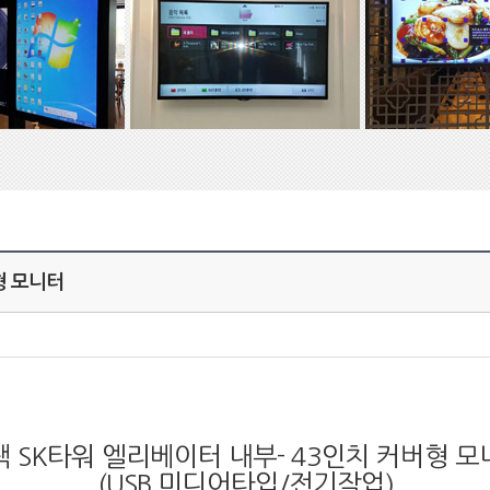
형 모니터
택 SK타워 엘리베이터 내부- 43인치 커버형 모
(USB 미디어타입/전기작업)