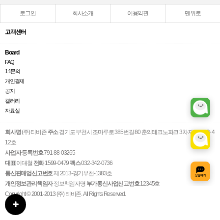
로그인
회사소개
이용약관
맨위로
고객센터
Board
FAQ
1:1문의
개인결제
공지
갤러리
자료실
회사명
(주) 티비존
주소
경기도 부천시 조마루로 385번길 80 춘의테크노파크 3차 제1동 4층 4
12호
사업자 등록번호
791-88-03265
대표
이대철
전화
1599-0479
팩스
032-342-0736
통신판매업신고번호
제 2013-경기부천-1383호
개인정보관리책임자
정보책임자명
부가통신사업신고번호
12345호
Copyright © 2001-2013 (주) 티비존. All Rights Reserved.