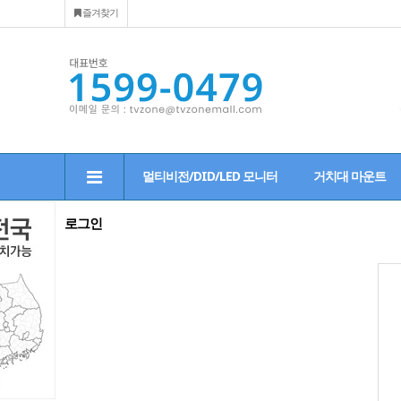
즐겨찾기
멀티비전/DID/LED 모니터
거치대 마운트
로그인
그
인