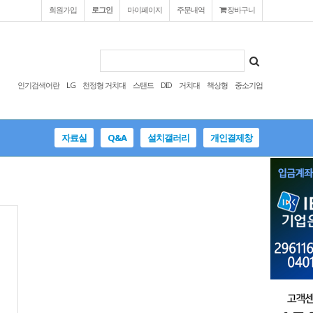
회원가입
로그인
마이페이지
주문내역
장바구니
인기검색어란
LG
천정형 거치대
스탠드
DID
거치대
책상형
중소기업
자료실
Q&A
설치갤러리
개인결제창