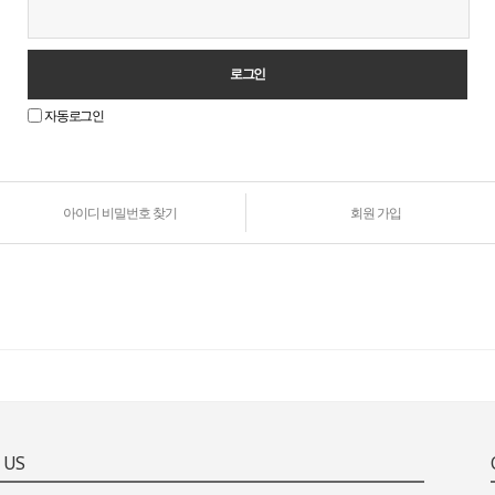
자동로그인
아이디 비밀번호 찾기
회원 가입
원
로
그
인
안
내
 US