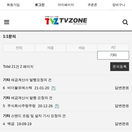
회원가입
로그인
마이페이지
쿠폰존
장바구니
1:1문의
AS
전체
제품
배송
기타
Total 21건
2 페이지
문의등록
기타
세금계산서 발행요청의 건
비더블유에스텍
답변완료
6
21-01-20
기타
세금계산서 발행 요청의 건
주식회사주렁주렁
답변완료
5
20-12-26
기타
스탠드 조립 및 설치 기사 요청의 건
백곰
답변완료
4
19-09-19