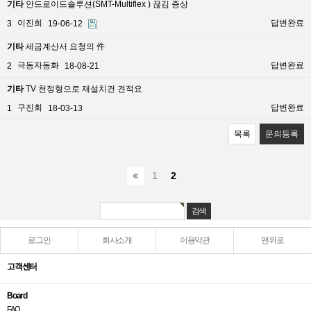
기타
안드로이드솔루션(SMT-Multiflex ) 끊김 증상
이진희
답변완료
3
19-06-12
기타
세금계산서 요청의 件
극동자동화
답변완료
2
18-08-21
기타
TV 천정형으로 재설치건 견적요
구진회
답변완료
1
18-03-13
목록
문의등록
1
2
로그인
회사소개
이용약관
맨위로
고객센터
Board
FAQ