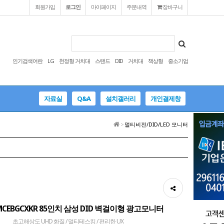
회원가입
로그인
마이페이지
주문내역
장바구니
인기검색어란
LG
천정형 거치대
스탠드
DID
거치대
책상형
중소기업
자료실
Q&A
설치갤러리
개인결제창
>
멀티비전/DID/LED 모니터
MCEBGCXKR 85인치 삼성 DID 벽걸이형 광고모니터
초고해상도 UHD 화질 / 멀티테스킹 / 편리한 UX