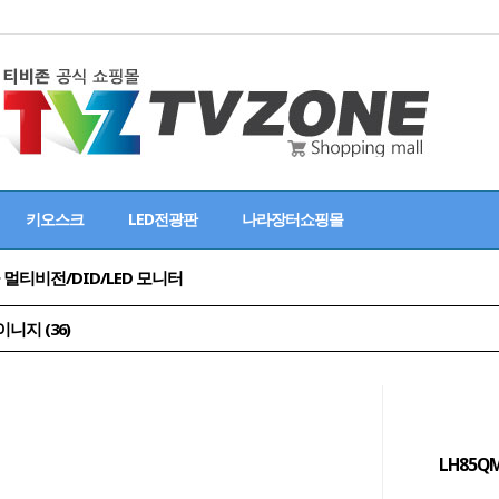
키오스크
LED전광판
나라장터쇼핑몰
> 멀티비전/DID/LED 모니터
지 (36)
LH85Q