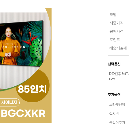
모델
시중가격
판매가격
포인트
배송비결제
선택옵션
DID전용 SetT
Box
추가옵션
브라켓선택
설치비
봉길이추가