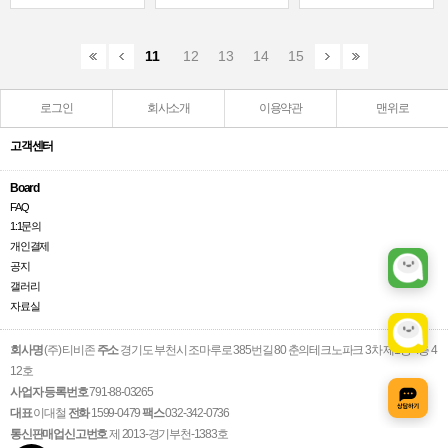
11
12
13
14
15
로그인
회사소개
이용약관
맨위로
고객센터
Board
FAQ
1:1문의
개인결제
공지
갤러리
자료실
회사명
(주) 티비존
주소
경기도 부천시 조마루로 385번길 80 춘의테크노파크 3차 제1동 4층 4
12호
사업자 등록번호
791-88-03265
대표
이대철
전화
1599-0479
팩스
032-342-0736
통신판매업신고번호
제 2013-경기부천-1383호