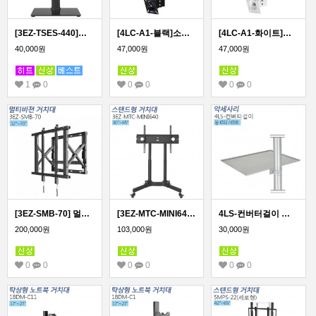
[3EZ-TSES-440]스탠드형 모니터 거치대 32~55인치 모든 TV 모니터 호환
[4LC-A1-블랙]소형모니터 천정형거치대 15~32인치/봉높이 330~480
[4LC-A1-화이트]소형모니터 천정형거치대 15~32인치/봉높이 330~480
40,000원
47,000원
47,000원
1
0
0
0
0
0
[3EZ-SMB-70] 멀티비젼 브라켓 유지보수용 거치대 32~70인치가능
[3EZ-MTC-MINI640] 모니터 이동형 스탠드 거치대 30~65인치
4LS-컨버터걸이 스탠드 거치대 선반
200,000원
103,000원
30,000원
0
0
0
0
0
0