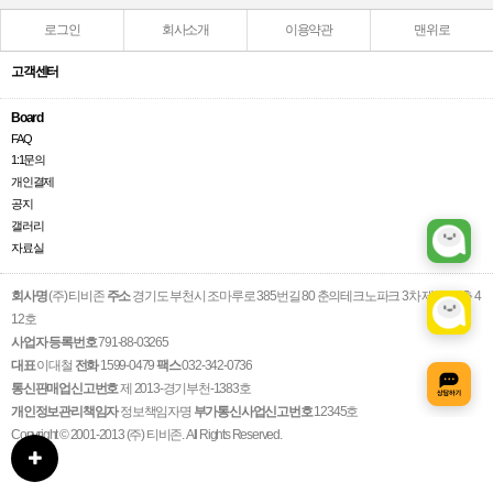
로그인
회사소개
이용약관
맨위로
고객센터
Board
FAQ
1:1문의
개인결제
공지
갤러리
자료실
회사명
(주) 티비존
주소
경기도 부천시 조마루로 385번길 80 춘의테크노파크 3차 제1동 4층 4
12호
사업자 등록번호
791-88-03265
대표
이대철
전화
1599-0479
팩스
032-342-0736
통신판매업신고번호
제 2013-경기부천-1383호
개인정보관리책임자
정보책임자명
부가통신사업신고번호
12345호
Copyright © 2001-2013 (주) 티비존. All Rights Reserved.