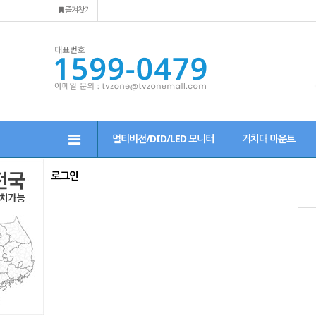
즐겨찾기
멀티비전/DID/LED 모니터
거치대 마운트
로그인
그
인