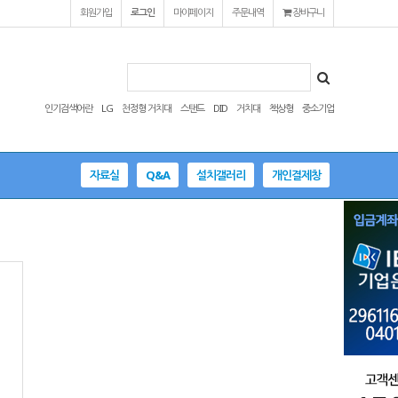
회원가입
로그인
마이페이지
주문내역
장바구니
인기검색어란
LG
천정형 거치대
스탠드
DID
거치대
책상형
중소기업
자료실
Q&A
설치갤러리
개인결제창