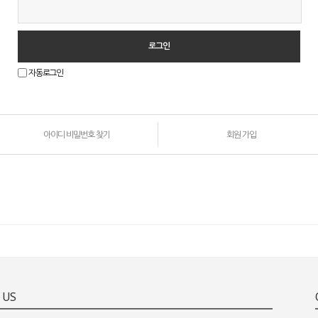
자동로그인
아이디 비밀번호 찾기
회원 가입
원
로
그
인
안
내
 US