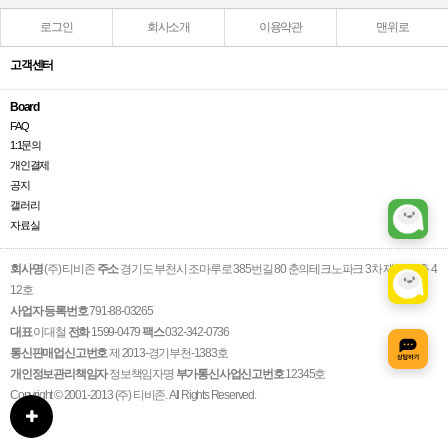
로그인
회사소개
이용약관
맨위로
고객센터
Board
FAQ
1:1문의
개인결제
공지
갤러리
자료실
회사명
(주) 티비존
주소
경기도 부천시 조마루로 385번길 80 춘의테크노파크 3차 제1동 4층 4
12호
사업자 등록번호
791-88-03265
대표
이대철
전화
1599-0479
팩스
032-342-0736
통신판매업신고번호
제 2013-경기부천-1383호
개인정보관리책임자
정보책임자명
부가통신사업신고번호
12345호
Copyright © 2001-2013 (주) 티비존. All Rights Reserved.