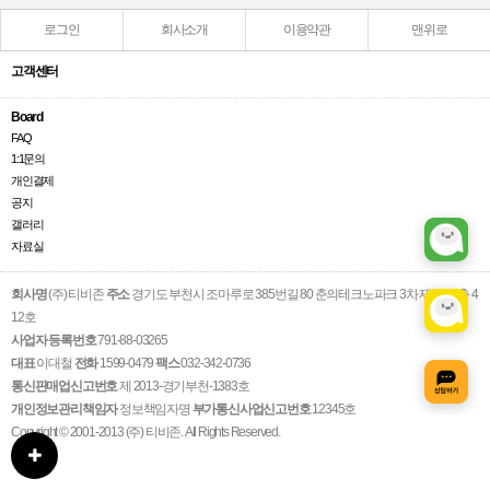
로그인
회사소개
이용약관
맨위로
고객센터
Board
FAQ
1:1문의
개인결제
공지
갤러리
자료실
회사명
(주) 티비존
주소
경기도 부천시 조마루로 385번길 80 춘의테크노파크 3차 제1동 4층 4
12호
사업자 등록번호
791-88-03265
대표
이대철
전화
1599-0479
팩스
032-342-0736
통신판매업신고번호
제 2013-경기부천-1383호
개인정보관리책임자
정보책임자명
부가통신사업신고번호
12345호
Copyright © 2001-2013 (주) 티비존. All Rights Reserved.