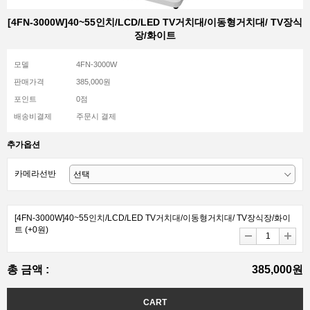
[4FN-3000W]40~55인치/LCD/LED TV거치대/이동형거치대/ TV장식
장/화이트
모델
4FN-3000W
판매가격
385,000원
포인트
0점
배송비결제
주문시 결제
추가옵션
카메라선반
[4FN-3000W]40~55인치/LCD/LED TV거치대/이동형거치대/ TV장식장/화이
트
(+0원)
총 금액 :
385,000원