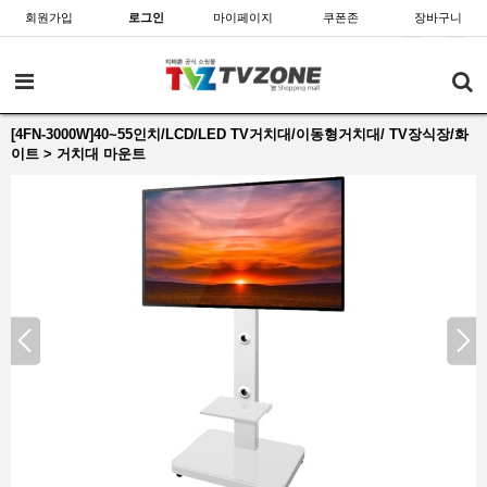
회원가입
로그인
마이페이지
쿠폰존
장바구니
[4FN-3000W]40~55인치/LCD/LED TV거치대/이동형거치대/ TV장식장/화
이트 > 거치대 마운트