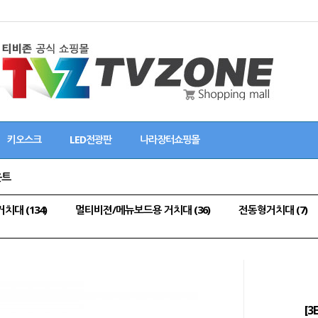
키오스크
LED전광판
나라장터쇼핑몰
운트
대 (134)
멀티비젼/메뉴보드용 거치대 (36)
전동형거치대 (7)
[3