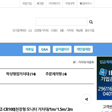
회원가입
로그인
마이페이지
주문내역
장바구니
인기검색어란
LG
천정형 거치대
스탠드
DID
거치대
책상형
중소기업
자료실
Q&A
설치갤러리
개인결제창
>
거치대 마운트
탁상형암거치대 (14)
주문제작형 (4)
EZ-CB100]천장형 모니터 거치대/1m/ 1.5m/ 2m