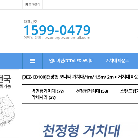
즐겨찾기
멀티비전/DID/LED 모니터
거치대 마운트
[3EZ-CB100]천장형 모니터 거치대/1m/ 1.5m/ 2m > 거치대 마
벽면형거치대 (77)
천정형거치대 (53)
스탠드형거치
악세사리 (37)