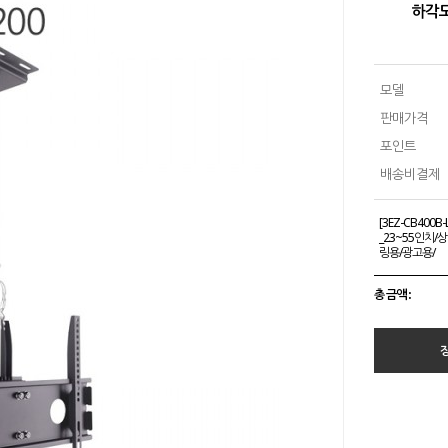
하각도
모델
판매가격
포인트
배송비결제
[3EZ-CB400
_23~55인치
링용/광고용/
총 금액 :