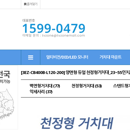
즐겨찾기
멀티비전/DID/LED 모니터
거치대 마운트
[3EZ-CB400B-L120-200] 양면형 듀얼 천정형거치대_23
벽면형거치대 (77)
천정형거치대 (53)
스탠드형거치
악세사리 (37)