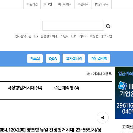
회원가입
로그인
마이페이지
주문내역
장바구니
인기검색어란
LG
천정형 거치대
스탠드
DID
거치대
책상형
중소기업
자료실
Q&A
설치갤러리
개인결제창
>
거치대 마운트
탁상형암거치대 (14)
주문제작형 (4)
400B-L120-200] 양면형 듀얼 천정형거치대_23~55인치/상