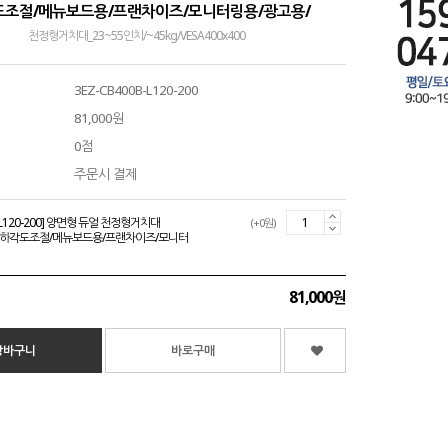
조절/메뉴보드용/프랜차이즈/모니터링용/광고용/
천정형거치대_23~55인치/~45kg/VESA400x400
3EZ-CB400B-L120-200
81,000원
0점
주문시 결제
B-L120-200] 양면형 듀얼 천정형거치대
(+0원)
/상하각도조절/메뉴보드용/프랜차이즈/모니터
81,000원