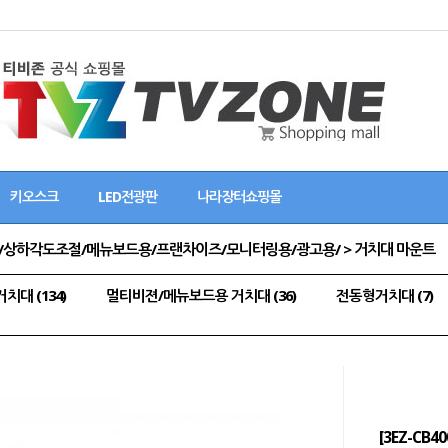
키오스크
LED전광판
나라장터쇼핑몰
~55인치/상하각도조절/메뉴보드용/프랜차이즈/모니터링용/광고용/ > 거치대 마운트
대 (134)
멀티비젼/메뉴보드용 거치대 (36)
전동형거치대 (7)
[3EZ-CB