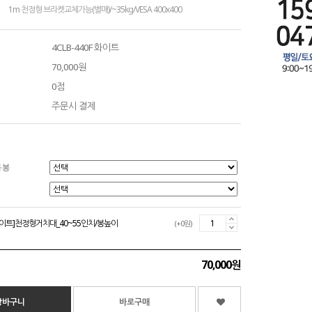
1m 천정형 브라켓교체가능(별매)/~35kg/VESA 400x400
4CLB-440F 화이트
70,000원
0점
주문시 결제
 봉
F-화이트]천정형거치대_40~55인치/봉높이
(+0원)
70,000원