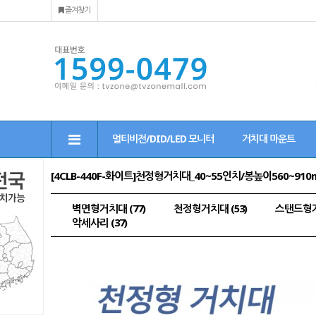
즐겨찾기
멀티비전/DID/LED 모니터
거치대 마운트
[4CLB-440F-화이트]천정형거치대_40~55인치/봉높이560~91
벽면형거치대 (77)
천정형거치대 (53)
스탠드형거치
악세사리 (37)