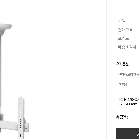
모델
판매가격
포인트
배송비결제
추가옵션
천정형브라켓용
연결봉
[4CLB-440
560~910mm
총 금액 :