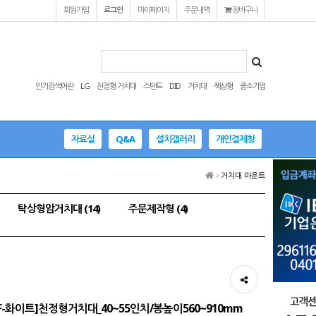
회원가입
로그인
마이페이지
주문내역
장바구니
인기검색어란
LG
천정형 거치대
스탠드
DID
거치대
책상형
중소기업
자료실
Q&A
설치갤러리
개인결제창
>
거치대 마운트
탁상형암거치대 (14)
주문제작형 (4)
40F-화이트]천정형거치대_40~55인치/봉높이560~910mm