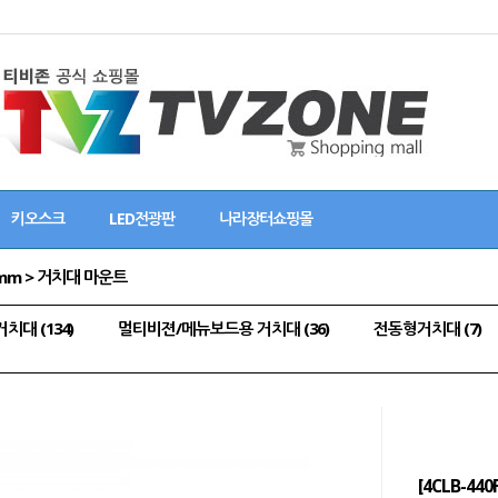
키오스크
LED전광판
나라장터쇼핑몰
0mm > 거치대 마운트
대 (134)
멀티비젼/메뉴보드용 거치대 (36)
전동형거치대 (7)
[4CLB-4