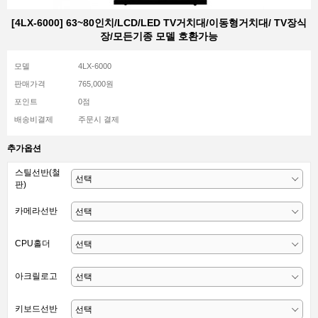
[4LX-6000] 63~80인치/LCD/LED TV거치대/이동형거치대/ TV장식
장/모든기종 모델 호환가능
모델
4LX-6000
판매가격
765,000원
포인트
0점
배송비결제
주문시 결제
추가옵션
스틸선반(철
판)
카메라선반
CPU홀더
아크릴로고
키보드선반