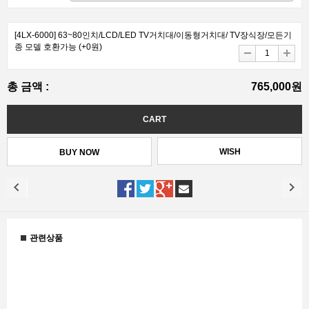
[4LX-6000] 63~80인치/LCD/LED TV거치대/이동형거치대/ TV장식장/모든기
종 모델 호환가능
(+0원)
총 금액 :
765,000원
WISH
관련상품