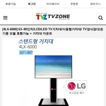
회원가입
로그인
마이페이지
쿠폰존
장바구니
[4LX-6000] 63~80인치/LCD/LED TV거치대/이동형거치대/ TV장식장/모든
기종 모델 호환가능 > 거치대 마운트