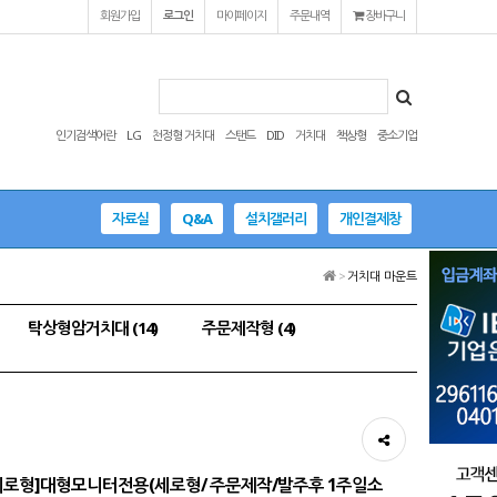
회원가입
로그인
마이페이지
주문내역
장바구니
인기검색어란
LG
천정형 거치대
스탠드
DID
거치대
책상형
중소기업
자료실
Q&A
설치갤러리
개인결제창
>
거치대 마운트
탁상형암거치대 (14)
주문제작형 (4)
6-세로형]대형모니터전용(세로형/ 주문제작/발주후 1주일소