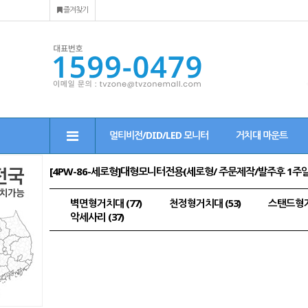
즐겨찾기
멀티비전/DID/LED 모니터
거치대 마운트
[4PW-86-세로형]대형모니터전용(세로형/ 주문제작/발주후 1주
벽면형거치대 (77)
천정형거치대 (53)
스탠드형거치
악세사리 (37)