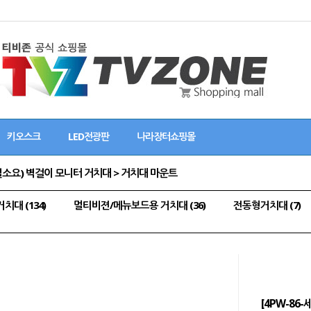
키오스크
LED전광판
나라장터쇼핑몰
일소요) 벽걸이 모니터 거치대 > 거치대 마운트
대 (134)
멀티비젼/메뉴보드용 거치대 (36)
전동형거치대 (7)
[4PW-8