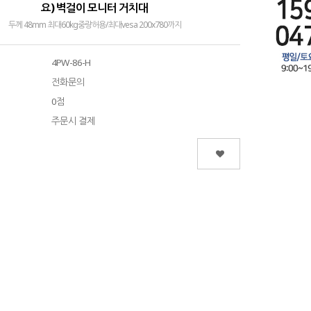
요) 벽걸이 모니터 거치대
두께 48mm 최대60kg중량허용/최대vesa 200x780까지
4PW-86-H
전화문의
0점
주문시 결제