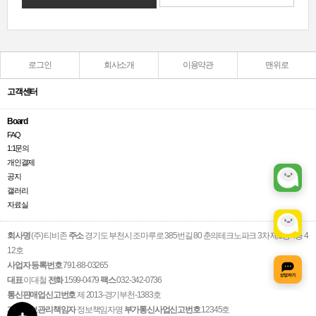
로그인
회사소개
이용약관
맨위로
고객센터
Board
FAQ
1:1문의
개인결제
공지
갤러리
자료실
회사명
(주) 티비존
주소
경기도 부천시 조마루로 385번길 80 춘의테크노파크 3차 제1동 4층 4
12호
사업자 등록번호
791-88-03265
대표
이대철
전화
1599-0479
팩스
032-342-0736
통신판매업신고번호
제 2013-경기부천-1383호
개인정보관리책임자
정보책임자명
부가통신사업신고번호
12345호