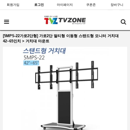
회원가입
로그인
마이페이지
쿠폰존
장바구니
[5MPS-22가로2단형] 가로2단 멀티형 이동형 스탠드형 모니터 거치대
42~65인치 > 거치대 마운트