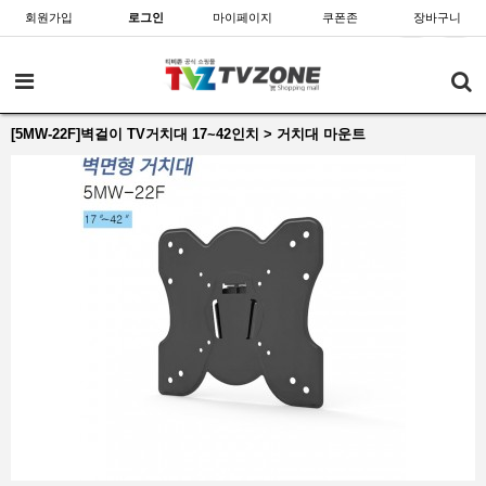
회원가입
로그인
마이페이지
쿠폰존
장바구니
[5MW-22F]벽걸이 TV거치대 17~42인치 > 거치대 마운트