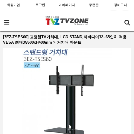
회원가입
로그인
마이페이지
쿠폰존
장바구니
[3EZ-TSES60] 고정형TV거치대, LCD STAND,티비다이32~65인치 적용
VESA 최대:W600xH400mm > 거치대 마운트