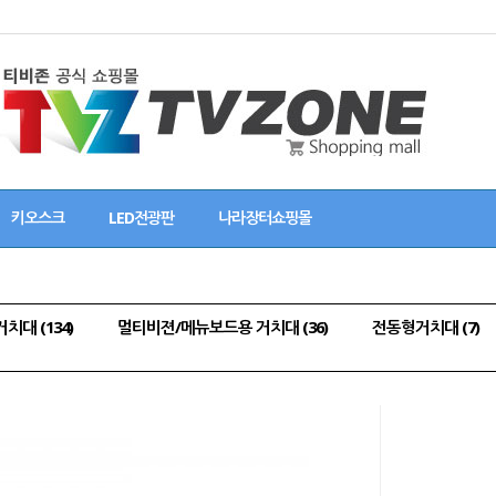
키오스크
LED전광판
나라장터쇼핑몰
대 (134)
멀티비젼/메뉴보드용 거치대 (36)
전동형거치대 (7)