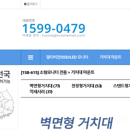
즐겨찾기
멀티비전/DID/LED 모니터
거치대 마운트
[1SB-615] 소형모니터 전용 > 거치대 마운트
벽면형거치대 (77)
천정형거치대 (53)
스탠드형거치
악세사리 (37)