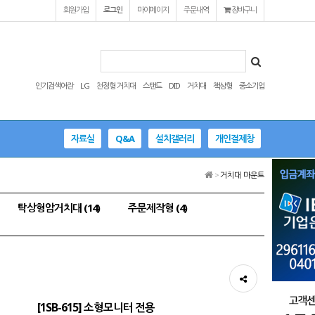
회원가입
로그인
마이페이지
주문내역
장바구니
인기검색어란
LG
천정형 거치대
스탠드
DID
거치대
책상형
중소기업
자료실
Q&A
설치갤러리
개인결제창
>
거치대 마운트
탁상형암거치대 (14)
주문제작형 (4)
[1SB-615] 소형모니터 전용