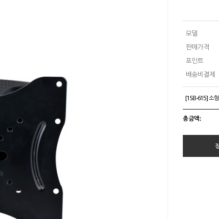
모델
판매가격
포인트
배송비결제
[1SB-615] 
총 금액 :