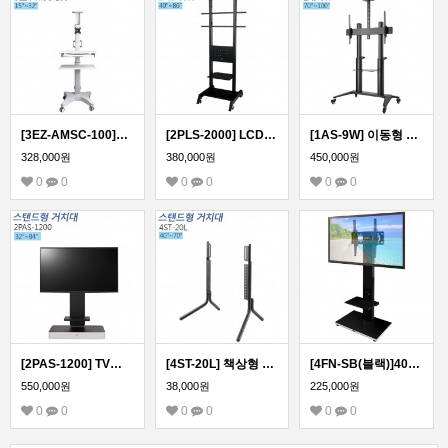
[3EZ-AMSC-100]모니터 이동형 스탠드/워크스페이스 카트
[2PLS-2000] LCD STAND, TV거치대 PDP스탠드, 티비다이 40~86인치 적용
[1AS-9W] 이동형 스탠드형 모니터 거치대 70~100인치 모든 TV 모니터 호환
328,000원
380,000원
450,000원
0
0
0
0
0
0
[2PAS-1200] TV장식장,거실장,벽걸이스탠드,거치대,전제품 설치가능
[4ST-20L] 책상형 모니터 스탠드 거치대 장식장용 40-70인치
[4FN-SB(블랙)]40-65인치모니터 TV 스탠드 LED LCD 거실 스탠드
550,000원
38,000원
225,000원
0
0
0
0
0
0