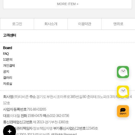
MORE ITEM +
로그인
회사소개
이용약관
맨위로
고객센터
Board
FAQ
1:1문의
개인결제
공지
갤러리
자료실
회사명
(주) 티비존
주소
경기도 부천시 조마루로 385번길 80 춘의테크노파크 3차 제1동 4층 4
12호
사업자 등록번호
791-88-03265
대표
이대철
전화
1599-0479
팩스
032-342-0736
통신판매업신고번호
제 2013-경기부천-1383호
개인정보관리책임자
정보책임자명
부가통신사업신고번호
12345호
Copyright © 2001-2013 (주) 티비존. All Rights Reserved.